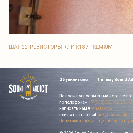
ШАГ 22. РЕЗИСТОРЫ R9 И R13 / PREMIUM
Об усилителе
Почему Sound Ad
По всем вопросам вы можете связат
по телефонам
+7 (985) 083-92-25,
+7 
написать нам в
WhatsApp,
или по почте email:
ask@soundaddict.
Политика конфиденциальности и ус
© 2026 Sound Addict, Комплект для 