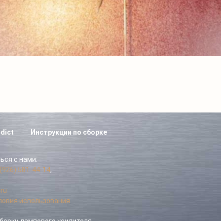
dict
Инструкции по сборке
ься с нами:
(926) 581-44-14
,
ru
ловия использования
сборки лампового усилителя