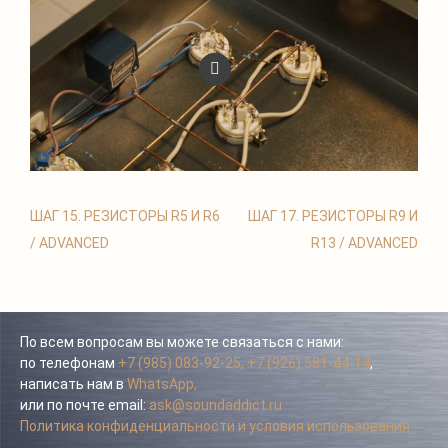
ШАГ 15. РЕЗИСТОРЫ R5 И R6
ШАГ 17. РЕЗИСТОРЫ R9 И
/ ADVANCED
R13 / ADVANCED
По всем вопросам вы можете связаться с нами:
по телефонам
+7 (985) 083-92-25,
+7 (926) 581-44-14
,
написать нам в
WhatsApp,
или по почте email:
ask@soundaddict.ru
Политика конфиденциальности и условия использования